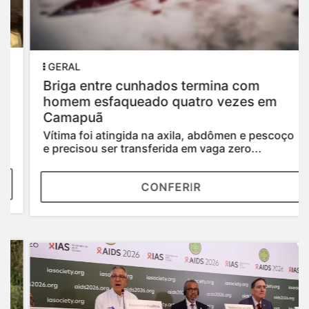
GERAL
Briga entre cunhados termina com
homem esfaqueado quatro vezes em
Camapuã
Vítima foi atingida na axila, abdômen e pescoço
e precisou ser transferida em vaga zero...
CONFERIR