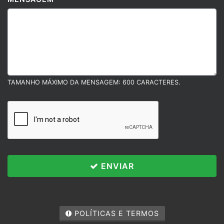
TAMANHO MÁXIMO DA MENSAGEM: 600 CARACTERES.
ENVIAR
Políticas e Termos
Esse site utiliza cookies para melhorar sua
experiência de navegação. Ao continuar o acesso,
POLÍTICAS E TERMOS
você concorda com nossa Política de Privacidade.