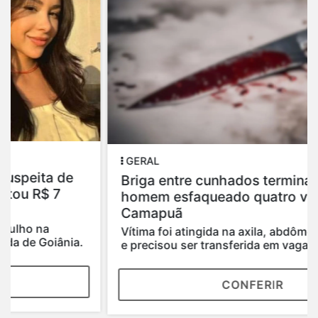
GERAL
Briga entre cunhados termina com
homem esfaqueado quatro vezes em
Camapuã
Vítima foi atingida na axila, abdômen e pescoço
e precisou ser transferida em vaga zero...
CONFERIR