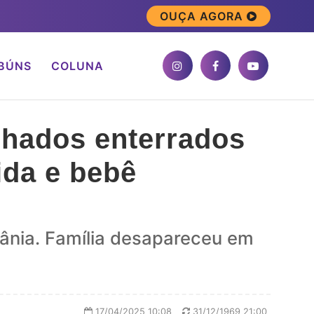
OUÇA AGORA
BÚNS
COLUNA
hados enterrados
da e bebê
iânia. Família desapareceu em
17/04/2025 10:08
31/12/1969 21:00