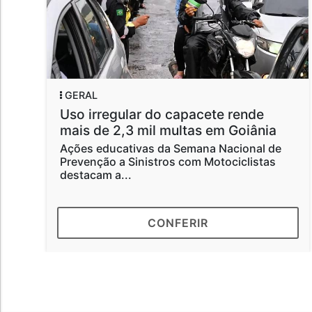
GERAL
G
Uso irregular do capacete rende
J
mais de 2,3 mil multas em Goiânia
d
R
Ações educativas da Semana Nacional de
Prevenção a Sinistros com Motociclistas
J
destacam a...
P
G
CONFERIR