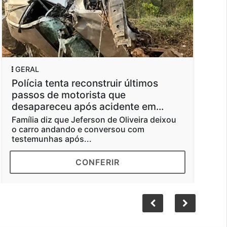
L
GERAL
ia tenta reconstruir últimos
Operação r
os de motorista que
trabalhado
pareceu após acidente em...
análogas à
ia diz que Jeferson de Oliveira deixou
Segundo o Min
ro andando e conversou com
Emprego, há r
munhas após...
faziam as...
CONFERIR