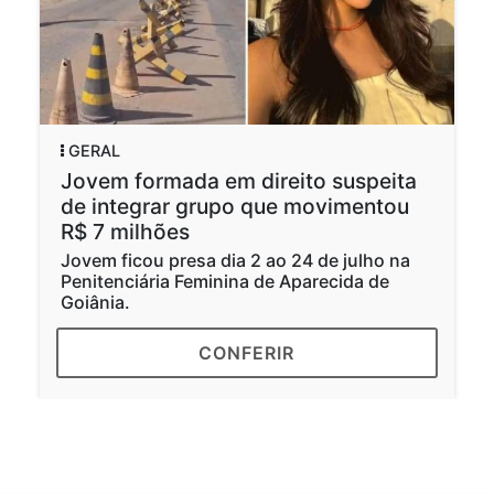
ERAL
GERA
ovem formada em direito suspeita
Políc
e integrar grupo que movimentou
pass
$ 7 milhões
desa
ovem ficou presa dia 2 ao 24 de julho na
Famíl
enitenciária Feminina de Aparecida de
o car
oiânia.
teste
CONFERIR