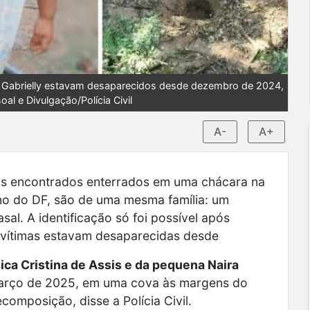
ira Gabrielly estavam desaparecidos desde dezembro de 2024,
l e Divulgação/Polícia Civil
A-
A+
rpos encontrados enterrados em uma chácara na
rno do DF, são de uma mesma família: um
al. A identificação só foi possível após
 vítimas estavam desaparecidas desde
sica Cristina de Assis e da pequena Naira
março de 2025, em uma cova às margens do
omposição, disse a Polícia Civil.