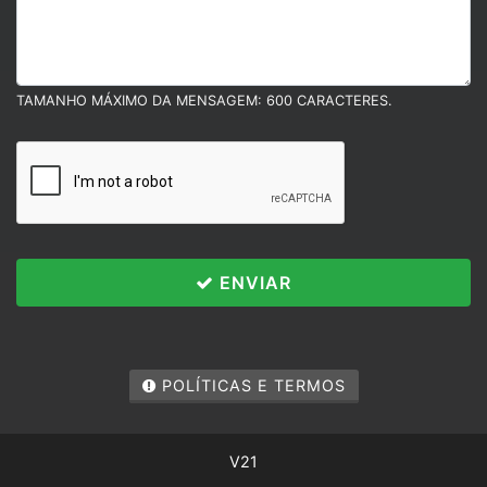
TAMANHO MÁXIMO DA MENSAGEM: 600 CARACTERES.
ENVIAR
Políticas e Termos
Esse site utiliza cookies para melhorar sua
experiência de navegação. Ao continuar o acesso,
POLÍTICAS E TERMOS
você concorda com nossa Política de Privacidade.
PARA MAIS INFORMAÇÕES,
CLIQUE AQUI
V21
PROSSEGUIR