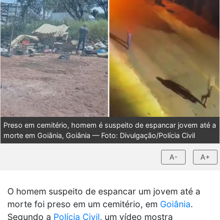
Preso em cemitério, homem é suspeito de espancar jovem até a
morte em Goiânia, Goiânia — Foto: Divulgação/Polícia Civil
A-
A+
O homem suspeito de espancar um jovem até a
morte foi preso em um cemitério, em
Goiânia
.
Segundo a
Polícia Civil
, um vídeo mostra