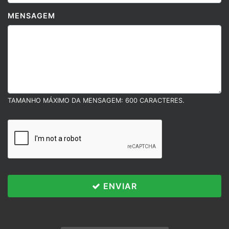
MENSAGEM
TAMANHO MÁXIMO DA MENSAGEM: 600 CARACTERES.
ENVIAR
Políticas e Termos
Esse site utiliza cookies para melhorar sua
experiência de navegação. Ao continuar o acesso,
POLÍTICAS E TERMOS