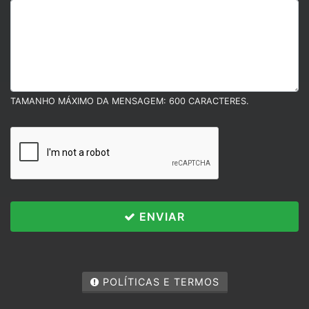
TAMANHO MÁXIMO DA MENSAGEM: 600 CARACTERES.
ENVIAR
Políticas e Termos
Esse site utiliza cookies para melhorar sua
experiência de navegação. Ao continuar o acesso,
POLÍTICAS E TERMOS
você concorda com nossa Política de Privacidade.
PARA MAIS INFORMAÇÕES,
CLIQUE AQUI