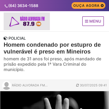
(64) 3634-1588
OUÇA AGORA
MENU
POLICIAL
Homem condenado por estupro de
vulnerável é preso em Mineiros
homem de 31 anos foi preso, após mandado de
prisão expedido pela 1ª Vara Criminal do
município.
RÁDIO ALVORADA FM...
30/07/2025 09:41