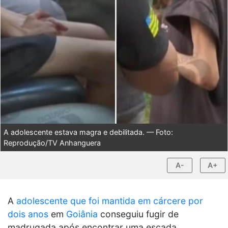
A adolescente estava magra e debilitada. — Foto:
Reprodução/TV Anhanguera
A-
A+
A
adolescente que foi mantida em cárcere por
dois anos
em
Goiânia
conseguiu fugir de
madrugada após encontrar uma escada